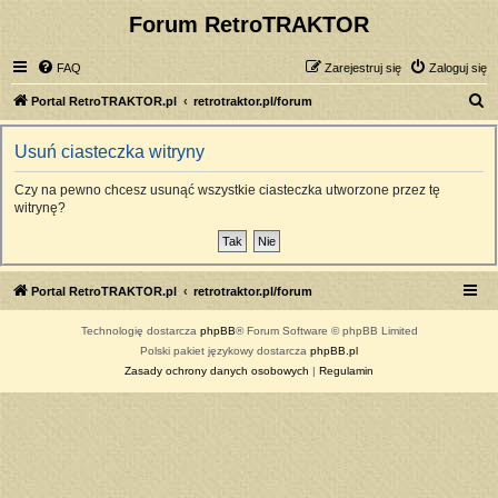
Forum RetroTRAKTOR
FAQ
Zarejestruj się
Zaloguj się
S
Portal RetroTRAKTOR.pl
retrotraktor.pl/forum
z
Usuń ciasteczka witryny
u
k
Czy na pewno chcesz usunąć wszystkie ciasteczka utworzone przez tę
witrynę?
a
j
Portal RetroTRAKTOR.pl
retrotraktor.pl/forum
Technologię dostarcza
phpBB
® Forum Software © phpBB Limited
Polski pakiet językowy dostarcza
phpBB.pl
Zasady ochrony danych osobowych
|
Regulamin