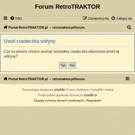
Forum RetroTRAKTOR
FAQ
Zarejestruj się
Zaloguj się
S
Portal RetroTRAKTOR.pl
retrotraktor.pl/forum
z
Usuń ciasteczka witryny
u
k
Czy na pewno chcesz usunąć wszystkie ciasteczka utworzone przez tę
witrynę?
a
j
Portal RetroTRAKTOR.pl
retrotraktor.pl/forum
Technologię dostarcza
phpBB
® Forum Software © phpBB Limited
Polski pakiet językowy dostarcza
phpBB.pl
Zasady ochrony danych osobowych
|
Regulamin