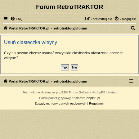
Forum RetroTRAKTOR
FAQ
Zarejestruj się
Zaloguj się
S
Portal RetroTRAKTOR.pl
retrotraktor.pl/forum
z
Usuń ciasteczka witryny
u
k
Czy na pewno chcesz usunąć wszystkie ciasteczka utworzone przez tę
witrynę?
a
j
Portal RetroTRAKTOR.pl
retrotraktor.pl/forum
Technologię dostarcza
phpBB
® Forum Software © phpBB Limited
Polski pakiet językowy dostarcza
phpBB.pl
Zasady ochrony danych osobowych
|
Regulamin