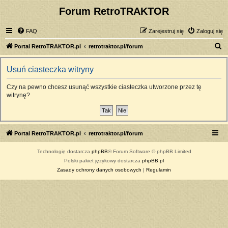
Forum RetroTRAKTOR
FAQ
Zarejestruj się
Zaloguj się
S
Portal RetroTRAKTOR.pl
retrotraktor.pl/forum
z
Usuń ciasteczka witryny
u
k
Czy na pewno chcesz usunąć wszystkie ciasteczka utworzone przez tę
witrynę?
a
j
Portal RetroTRAKTOR.pl
retrotraktor.pl/forum
Technologię dostarcza
phpBB
® Forum Software © phpBB Limited
Polski pakiet językowy dostarcza
phpBB.pl
Zasady ochrony danych osobowych
|
Regulamin