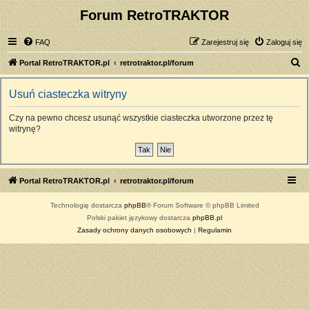
Forum RetroTRAKTOR
FAQ
Zarejestruj się
Zaloguj się
S
Portal RetroTRAKTOR.pl
retrotraktor.pl/forum
z
Usuń ciasteczka witryny
u
k
Czy na pewno chcesz usunąć wszystkie ciasteczka utworzone przez tę
witrynę?
a
j
Portal RetroTRAKTOR.pl
retrotraktor.pl/forum
Technologię dostarcza
phpBB
® Forum Software © phpBB Limited
Polski pakiet językowy dostarcza
phpBB.pl
Zasady ochrony danych osobowych
|
Regulamin