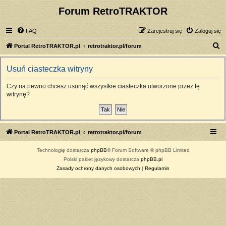
Forum RetroTRAKTOR
FAQ
Zarejestruj się
Zaloguj się
S
Portal RetroTRAKTOR.pl
retrotraktor.pl/forum
z
Usuń ciasteczka witryny
u
k
Czy na pewno chcesz usunąć wszystkie ciasteczka utworzone przez tę
witrynę?
a
j
Portal RetroTRAKTOR.pl
retrotraktor.pl/forum
Technologię dostarcza
phpBB
® Forum Software © phpBB Limited
Polski pakiet językowy dostarcza
phpBB.pl
Zasady ochrony danych osobowych
|
Regulamin