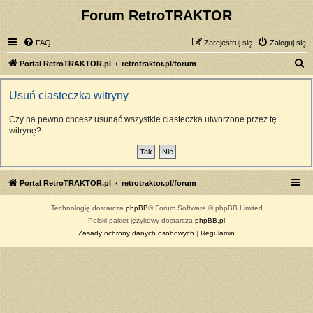
Forum RetroTRAKTOR
FAQ
Zarejestruj się
Zaloguj się
S
Portal RetroTRAKTOR.pl
retrotraktor.pl/forum
z
Usuń ciasteczka witryny
u
k
Czy na pewno chcesz usunąć wszystkie ciasteczka utworzone przez tę
witrynę?
a
j
Portal RetroTRAKTOR.pl
retrotraktor.pl/forum
Technologię dostarcza
phpBB
® Forum Software © phpBB Limited
Polski pakiet językowy dostarcza
phpBB.pl
Zasady ochrony danych osobowych
|
Regulamin