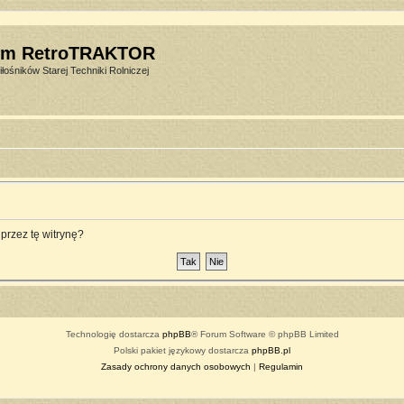
um RetroTRAKTOR
łośników Starej Techniki Rolniczej
przez tę witrynę?
Technologię dostarcza
phpBB
® Forum Software © phpBB Limited
Polski pakiet językowy dostarcza
phpBB.pl
Zasady ochrony danych osobowych
|
Regulamin