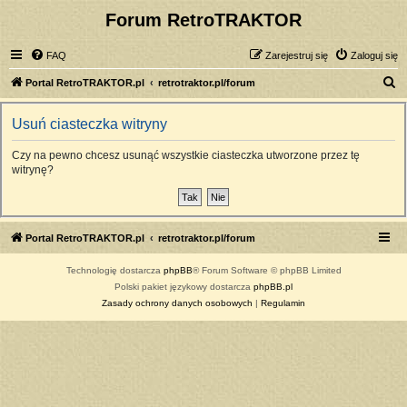
Forum RetroTRAKTOR
FAQ
Zarejestruj się
Zaloguj się
S
Portal RetroTRAKTOR.pl
retrotraktor.pl/forum
z
Usuń ciasteczka witryny
u
k
Czy na pewno chcesz usunąć wszystkie ciasteczka utworzone przez tę
witrynę?
a
j
Portal RetroTRAKTOR.pl
retrotraktor.pl/forum
Technologię dostarcza
phpBB
® Forum Software © phpBB Limited
Polski pakiet językowy dostarcza
phpBB.pl
Zasady ochrony danych osobowych
|
Regulamin