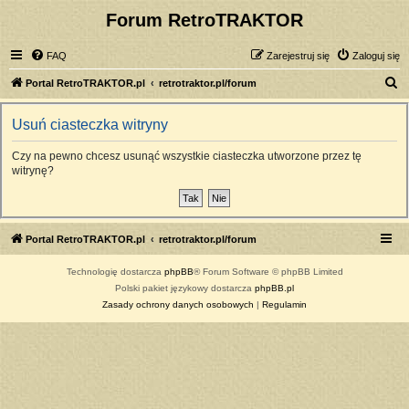
Forum RetroTRAKTOR
FAQ
Zarejestruj się
Zaloguj się
S
Portal RetroTRAKTOR.pl
retrotraktor.pl/forum
z
Usuń ciasteczka witryny
u
k
Czy na pewno chcesz usunąć wszystkie ciasteczka utworzone przez tę
witrynę?
a
j
Portal RetroTRAKTOR.pl
retrotraktor.pl/forum
Technologię dostarcza
phpBB
® Forum Software © phpBB Limited
Polski pakiet językowy dostarcza
phpBB.pl
Zasady ochrony danych osobowych
|
Regulamin