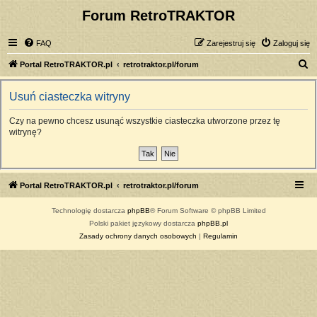
Forum RetroTRAKTOR
FAQ
Zarejestruj się
Zaloguj się
S
Portal RetroTRAKTOR.pl
retrotraktor.pl/forum
z
Usuń ciasteczka witryny
u
k
Czy na pewno chcesz usunąć wszystkie ciasteczka utworzone przez tę
witrynę?
a
j
Portal RetroTRAKTOR.pl
retrotraktor.pl/forum
Technologię dostarcza
phpBB
® Forum Software © phpBB Limited
Polski pakiet językowy dostarcza
phpBB.pl
Zasady ochrony danych osobowych
|
Regulamin