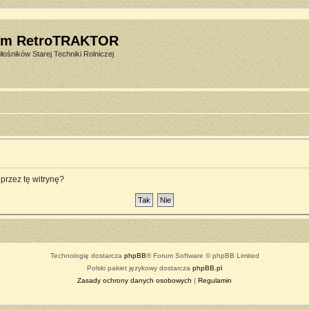
um RetroTRAKTOR
łośników Starej Techniki Rolniczej
przez tę witrynę?
Technologię dostarcza
phpBB
® Forum Software © phpBB Limited
Polski pakiet językowy dostarcza
phpBB.pl
Zasady ochrony danych osobowych
|
Regulamin