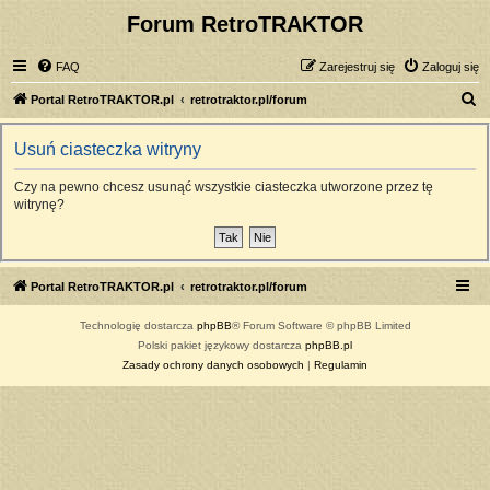
Forum RetroTRAKTOR
FAQ
Zarejestruj się
Zaloguj się
S
Portal RetroTRAKTOR.pl
retrotraktor.pl/forum
z
Usuń ciasteczka witryny
u
k
Czy na pewno chcesz usunąć wszystkie ciasteczka utworzone przez tę
witrynę?
a
j
Portal RetroTRAKTOR.pl
retrotraktor.pl/forum
Technologię dostarcza
phpBB
® Forum Software © phpBB Limited
Polski pakiet językowy dostarcza
phpBB.pl
Zasady ochrony danych osobowych
|
Regulamin