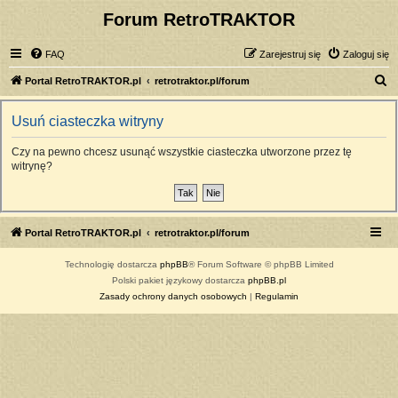
Forum RetroTRAKTOR
FAQ
Zarejestruj się
Zaloguj się
S
Portal RetroTRAKTOR.pl
retrotraktor.pl/forum
z
Usuń ciasteczka witryny
u
k
Czy na pewno chcesz usunąć wszystkie ciasteczka utworzone przez tę
witrynę?
a
j
Portal RetroTRAKTOR.pl
retrotraktor.pl/forum
Technologię dostarcza
phpBB
® Forum Software © phpBB Limited
Polski pakiet językowy dostarcza
phpBB.pl
Zasady ochrony danych osobowych
|
Regulamin