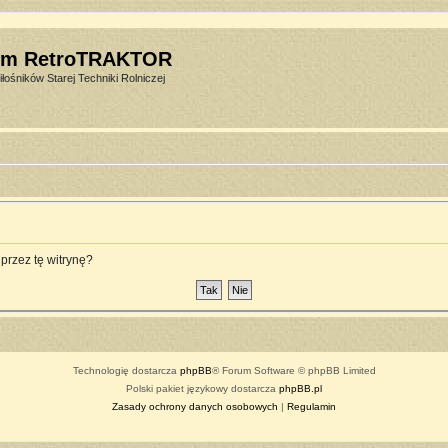
um RetroTRAKTOR
łośników Starej Techniki Rolniczej
przez tę witrynę?
Technologię dostarcza
phpBB
® Forum Software © phpBB Limited
Polski pakiet językowy dostarcza
phpBB.pl
Zasady ochrony danych osobowych
|
Regulamin