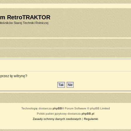
um RetroTRAKTOR
łośników Starej Techniki Rolniczej
przez tę witrynę?
Technologię dostarcza
phpBB
® Forum Software © phpBB Limited
Polski pakiet językowy dostarcza
phpBB.pl
Zasady ochrony danych osobowych
|
Regulamin