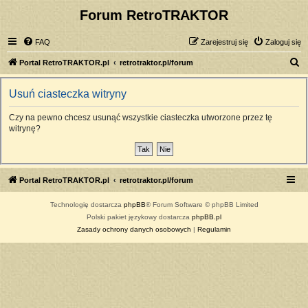
Forum RetroTRAKTOR
FAQ
Zarejestruj się
Zaloguj się
S
Portal RetroTRAKTOR.pl
retrotraktor.pl/forum
z
Usuń ciasteczka witryny
u
k
Czy na pewno chcesz usunąć wszystkie ciasteczka utworzone przez tę
witrynę?
a
j
Portal RetroTRAKTOR.pl
retrotraktor.pl/forum
Technologię dostarcza
phpBB
® Forum Software © phpBB Limited
Polski pakiet językowy dostarcza
phpBB.pl
Zasady ochrony danych osobowych
|
Regulamin