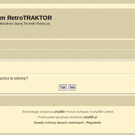
um RetroTRAKTOR
łośników Starej Techniki Rolniczej
przez tę witrynę?
Technologię dostarcza
phpBB
® Forum Software © phpBB Limited
Polski pakiet językowy dostarcza
phpBB.pl
Zasady ochrony danych osobowych
|
Regulamin