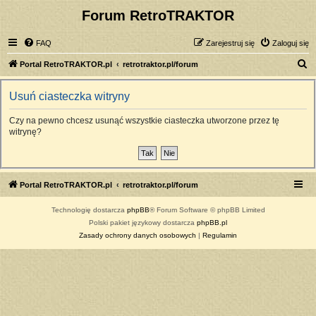
Forum RetroTRAKTOR
FAQ
Zarejestruj się
Zaloguj się
S
Portal RetroTRAKTOR.pl
retrotraktor.pl/forum
z
Usuń ciasteczka witryny
u
k
Czy na pewno chcesz usunąć wszystkie ciasteczka utworzone przez tę
witrynę?
a
j
Portal RetroTRAKTOR.pl
retrotraktor.pl/forum
Technologię dostarcza
phpBB
® Forum Software © phpBB Limited
Polski pakiet językowy dostarcza
phpBB.pl
Zasady ochrony danych osobowych
|
Regulamin