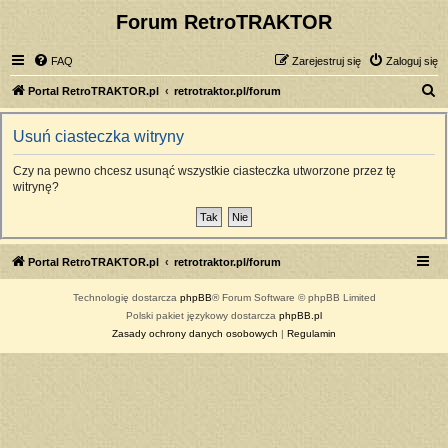
Forum RetroTRAKTOR
FAQ
Zarejestruj się
Zaloguj się
S
Portal RetroTRAKTOR.pl
retrotraktor.pl/forum
z
Usuń ciasteczka witryny
u
k
Czy na pewno chcesz usunąć wszystkie ciasteczka utworzone przez tę
witrynę?
a
j
Portal RetroTRAKTOR.pl
retrotraktor.pl/forum
Technologię dostarcza
phpBB
® Forum Software © phpBB Limited
Polski pakiet językowy dostarcza
phpBB.pl
Zasady ochrony danych osobowych
|
Regulamin