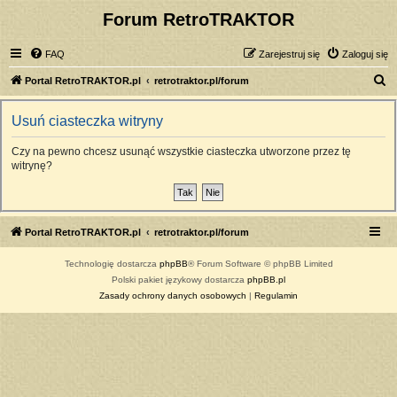
Forum RetroTRAKTOR
FAQ
Zarejestruj się
Zaloguj się
S
Portal RetroTRAKTOR.pl
retrotraktor.pl/forum
z
Usuń ciasteczka witryny
u
k
Czy na pewno chcesz usunąć wszystkie ciasteczka utworzone przez tę
witrynę?
a
j
Portal RetroTRAKTOR.pl
retrotraktor.pl/forum
Technologię dostarcza
phpBB
® Forum Software © phpBB Limited
Polski pakiet językowy dostarcza
phpBB.pl
Zasady ochrony danych osobowych
|
Regulamin