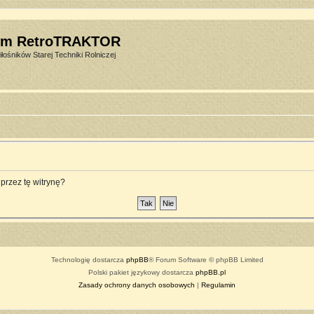
um RetroTRAKTOR
łośników Starej Techniki Rolniczej
przez tę witrynę?
Technologię dostarcza
phpBB
® Forum Software © phpBB Limited
Polski pakiet językowy dostarcza
phpBB.pl
Zasady ochrony danych osobowych
|
Regulamin