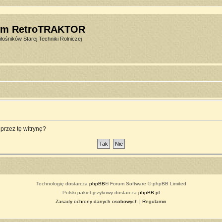
um RetroTRAKTOR
łośników Starej Techniki Rolniczej
przez tę witrynę?
Technologię dostarcza
phpBB
® Forum Software © phpBB Limited
Polski pakiet językowy dostarcza
phpBB.pl
Zasady ochrony danych osobowych
|
Regulamin