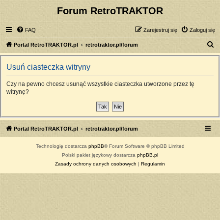
Forum RetroTRAKTOR
FAQ
Zarejestruj się
Zaloguj się
S
Portal RetroTRAKTOR.pl
retrotraktor.pl/forum
z
Usuń ciasteczka witryny
u
k
Czy na pewno chcesz usunąć wszystkie ciasteczka utworzone przez tę
witrynę?
a
j
Portal RetroTRAKTOR.pl
retrotraktor.pl/forum
Technologię dostarcza
phpBB
® Forum Software © phpBB Limited
Polski pakiet językowy dostarcza
phpBB.pl
Zasady ochrony danych osobowych
|
Regulamin