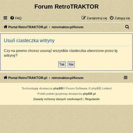
Forum RetroTRAKTOR
FAQ
Zarejestruj się
Zaloguj się
S
Portal RetroTRAKTOR.pl
retrotraktor.pl/forum
z
Usuń ciasteczka witryny
u
k
Czy na pewno chcesz usunąć wszystkie ciasteczka utworzone przez tę
witrynę?
a
j
Portal RetroTRAKTOR.pl
retrotraktor.pl/forum
Technologię dostarcza
phpBB
® Forum Software © phpBB Limited
Polski pakiet językowy dostarcza
phpBB.pl
Zasady ochrony danych osobowych
|
Regulamin