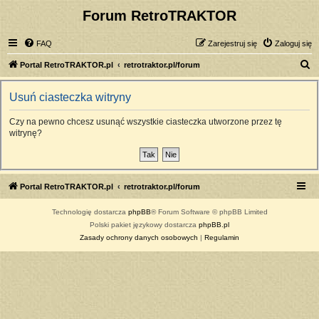
Forum RetroTRAKTOR
FAQ
Zarejestruj się
Zaloguj się
S
Portal RetroTRAKTOR.pl
retrotraktor.pl/forum
z
Usuń ciasteczka witryny
u
k
Czy na pewno chcesz usunąć wszystkie ciasteczka utworzone przez tę
witrynę?
a
j
Portal RetroTRAKTOR.pl
retrotraktor.pl/forum
Technologię dostarcza
phpBB
® Forum Software © phpBB Limited
Polski pakiet językowy dostarcza
phpBB.pl
Zasady ochrony danych osobowych
|
Regulamin