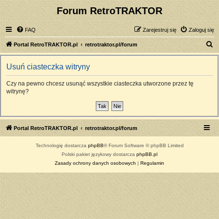
Forum RetroTRAKTOR
FAQ
Zarejestruj się
Zaloguj się
S
Portal RetroTRAKTOR.pl
retrotraktor.pl/forum
z
Usuń ciasteczka witryny
u
k
Czy na pewno chcesz usunąć wszystkie ciasteczka utworzone przez tę
witrynę?
a
j
Portal RetroTRAKTOR.pl
retrotraktor.pl/forum
Technologię dostarcza
phpBB
® Forum Software © phpBB Limited
Polski pakiet językowy dostarcza
phpBB.pl
Zasady ochrony danych osobowych
|
Regulamin