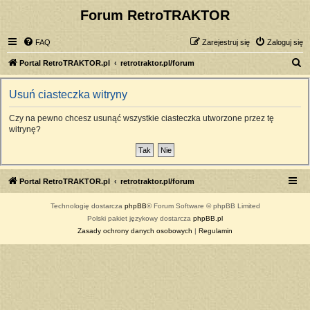
Forum RetroTRAKTOR
FAQ
Zarejestruj się
Zaloguj się
S
Portal RetroTRAKTOR.pl
retrotraktor.pl/forum
z
Usuń ciasteczka witryny
u
k
Czy na pewno chcesz usunąć wszystkie ciasteczka utworzone przez tę
witrynę?
a
j
Portal RetroTRAKTOR.pl
retrotraktor.pl/forum
Technologię dostarcza
phpBB
® Forum Software © phpBB Limited
Polski pakiet językowy dostarcza
phpBB.pl
Zasady ochrony danych osobowych
|
Regulamin