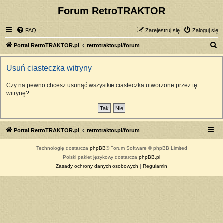
Forum RetroTRAKTOR
FAQ
Zarejestruj się
Zaloguj się
S
Portal RetroTRAKTOR.pl
retrotraktor.pl/forum
z
Usuń ciasteczka witryny
u
k
Czy na pewno chcesz usunąć wszystkie ciasteczka utworzone przez tę
witrynę?
a
j
Portal RetroTRAKTOR.pl
retrotraktor.pl/forum
Technologię dostarcza
phpBB
® Forum Software © phpBB Limited
Polski pakiet językowy dostarcza
phpBB.pl
Zasady ochrony danych osobowych
|
Regulamin