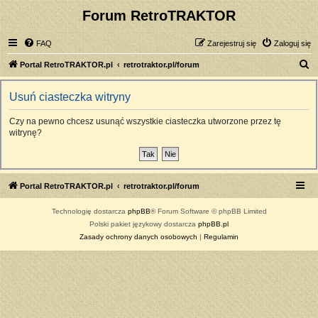
Forum RetroTRAKTOR
FAQ
Zarejestruj się
Zaloguj się
S
Portal RetroTRAKTOR.pl
retrotraktor.pl/forum
z
Usuń ciasteczka witryny
u
k
Czy na pewno chcesz usunąć wszystkie ciasteczka utworzone przez tę
witrynę?
a
j
Portal RetroTRAKTOR.pl
retrotraktor.pl/forum
Technologię dostarcza
phpBB
® Forum Software © phpBB Limited
Polski pakiet językowy dostarcza
phpBB.pl
Zasady ochrony danych osobowych
|
Regulamin