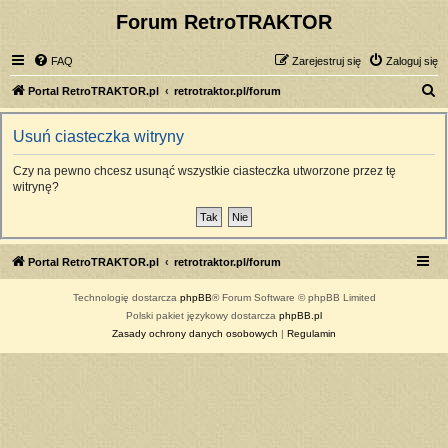
Forum RetroTRAKTOR
FAQ
Zarejestruj się
Zaloguj się
S
Portal RetroTRAKTOR.pl
retrotraktor.pl/forum
z
Usuń ciasteczka witryny
u
k
Czy na pewno chcesz usunąć wszystkie ciasteczka utworzone przez tę
witrynę?
a
j
Portal RetroTRAKTOR.pl
retrotraktor.pl/forum
Technologię dostarcza
phpBB
® Forum Software © phpBB Limited
Polski pakiet językowy dostarcza
phpBB.pl
Zasady ochrony danych osobowych
|
Regulamin