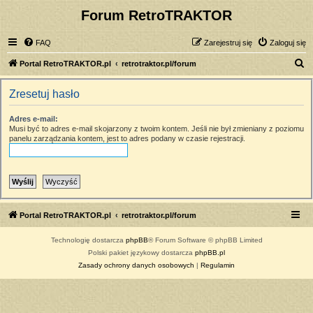
Forum RetroTRAKTOR
FAQ
Zarejestruj się
Zaloguj się
S
Portal RetroTRAKTOR.pl
retrotraktor.pl/forum
z
Zresetuj hasło
u
k
Adres e-mail:
Musi być to adres e-mail skojarzony z twoim kontem. Jeśli nie był zmieniany z poziomu
a
panelu zarządzania kontem, jest to adres podany w czasie rejestracji.
j
Portal RetroTRAKTOR.pl
retrotraktor.pl/forum
Technologię dostarcza
phpBB
® Forum Software © phpBB Limited
Polski pakiet językowy dostarcza
phpBB.pl
Zasady ochrony danych osobowych
|
Regulamin