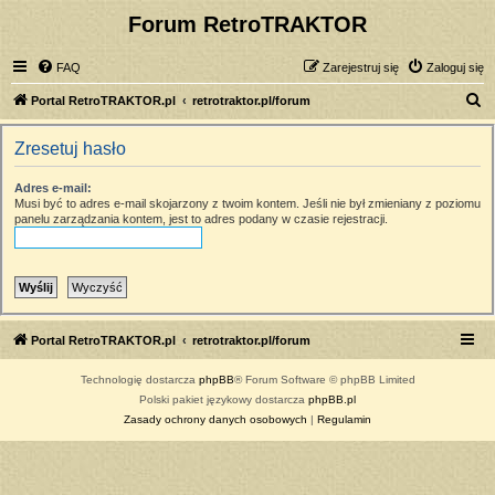
Forum RetroTRAKTOR
FAQ
Zarejestruj się
Zaloguj się
S
Portal RetroTRAKTOR.pl
retrotraktor.pl/forum
z
Zresetuj hasło
u
k
Adres e-mail:
Musi być to adres e-mail skojarzony z twoim kontem. Jeśli nie był zmieniany z poziomu
a
panelu zarządzania kontem, jest to adres podany w czasie rejestracji.
j
Portal RetroTRAKTOR.pl
retrotraktor.pl/forum
Technologię dostarcza
phpBB
® Forum Software © phpBB Limited
Polski pakiet językowy dostarcza
phpBB.pl
Zasady ochrony danych osobowych
|
Regulamin