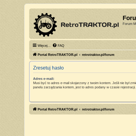
For
Forum Mi
Więcej…
FAQ
Portal RetroTRAKTOR.pl
retrotraktor.pl/forum
Zresetuj hasło
Adres e-mail:
Musi być to adres e-mail skojarzony z twoim kontem. Jeśli nie był zm
panelu zarządzania kontem, jest to adres podany w czasie rejestracji.
Portal RetroTRAKTOR.pl
retrotraktor.pl/forum