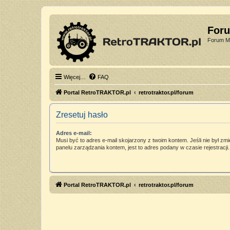
For
Forum Mi
Więcej…
FAQ
Portal RetroTRAKTOR.pl
retrotraktor.pl/forum
Zresetuj hasło
Adres e-mail:
Musi być to adres e-mail skojarzony z twoim kontem. Jeśli nie był zm
panelu zarządzania kontem, jest to adres podany w czasie rejestracji.
Portal RetroTRAKTOR.pl
retrotraktor.pl/forum