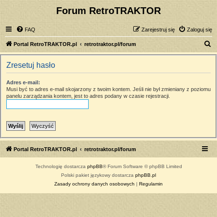
Forum RetroTRAKTOR
FAQ
Zarejestruj się
Zaloguj się
S
Portal RetroTRAKTOR.pl
retrotraktor.pl/forum
z
Zresetuj hasło
u
k
Adres e-mail:
Musi być to adres e-mail skojarzony z twoim kontem. Jeśli nie był zmieniany z poziomu
a
panelu zarządzania kontem, jest to adres podany w czasie rejestracji.
j
Portal RetroTRAKTOR.pl
retrotraktor.pl/forum
Technologię dostarcza
phpBB
® Forum Software © phpBB Limited
Polski pakiet językowy dostarcza
phpBB.pl
Zasady ochrony danych osobowych
|
Regulamin