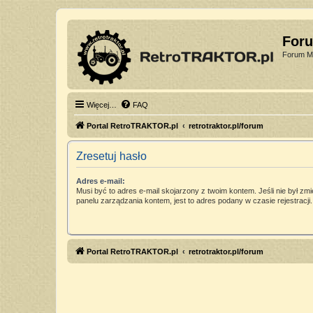
For
Forum Mi
Więcej…
FAQ
Portal RetroTRAKTOR.pl
retrotraktor.pl/forum
Zresetuj hasło
Adres e-mail:
Musi być to adres e-mail skojarzony z twoim kontem. Jeśli nie był zm
panelu zarządzania kontem, jest to adres podany w czasie rejestracji.
Portal RetroTRAKTOR.pl
retrotraktor.pl/forum