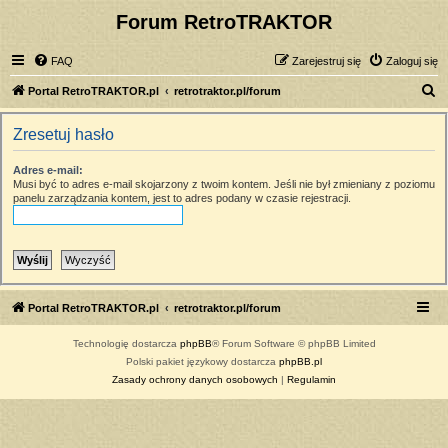
Forum RetroTRAKTOR
FAQ
Zarejestruj się
Zaloguj się
S
Portal RetroTRAKTOR.pl
retrotraktor.pl/forum
z
Zresetuj hasło
u
k
Adres e-mail:
Musi być to adres e-mail skojarzony z twoim kontem. Jeśli nie był zmieniany z poziomu
a
panelu zarządzania kontem, jest to adres podany w czasie rejestracji.
j
Portal RetroTRAKTOR.pl
retrotraktor.pl/forum
Technologię dostarcza
phpBB
® Forum Software © phpBB Limited
Polski pakiet językowy dostarcza
phpBB.pl
Zasady ochrony danych osobowych
|
Regulamin