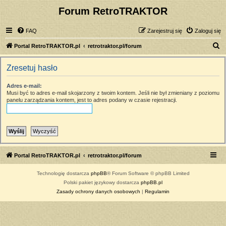
Forum RetroTRAKTOR
FAQ
Zarejestruj się
Zaloguj się
S
Portal RetroTRAKTOR.pl
retrotraktor.pl/forum
z
Zresetuj hasło
u
k
Adres e-mail:
Musi być to adres e-mail skojarzony z twoim kontem. Jeśli nie był zmieniany z poziomu
a
panelu zarządzania kontem, jest to adres podany w czasie rejestracji.
j
Portal RetroTRAKTOR.pl
retrotraktor.pl/forum
Technologię dostarcza
phpBB
® Forum Software © phpBB Limited
Polski pakiet językowy dostarcza
phpBB.pl
Zasady ochrony danych osobowych
|
Regulamin