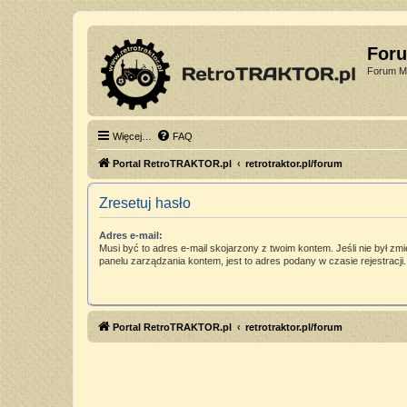
For
Forum Mi
Więcej…
FAQ
Portal RetroTRAKTOR.pl
retrotraktor.pl/forum
Zresetuj hasło
Adres e-mail:
Musi być to adres e-mail skojarzony z twoim kontem. Jeśli nie był zm
panelu zarządzania kontem, jest to adres podany w czasie rejestracji.
Portal RetroTRAKTOR.pl
retrotraktor.pl/forum