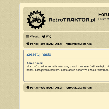
For
Forum Mi
Więcej…
FAQ
Portal RetroTRAKTOR.pl
retrotraktor.pl/forum
Zresetuj hasło
Adres e-mail:
Musi być to adres e-mail skojarzony z twoim kontem. Jeśli nie był zm
panelu zarządzania kontem, jest to adres podany w czasie rejestracji.
Portal RetroTRAKTOR.pl
retrotraktor.pl/forum