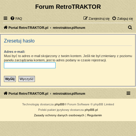
Forum RetroTRAKTOR
FAQ
Zarejestruj się
Zaloguj się
S
Portal RetroTRAKTOR.pl
retrotraktor.pl/forum
z
Zresetuj hasło
u
k
Adres e-mail:
Musi być to adres e-mail skojarzony z twoim kontem. Jeśli nie był zmieniany z poziomu
a
panelu zarządzania kontem, jest to adres podany w czasie rejestracji.
j
Portal RetroTRAKTOR.pl
retrotraktor.pl/forum
Technologię dostarcza
phpBB
® Forum Software © phpBB Limited
Polski pakiet językowy dostarcza
phpBB.pl
Zasady ochrony danych osobowych
|
Regulamin