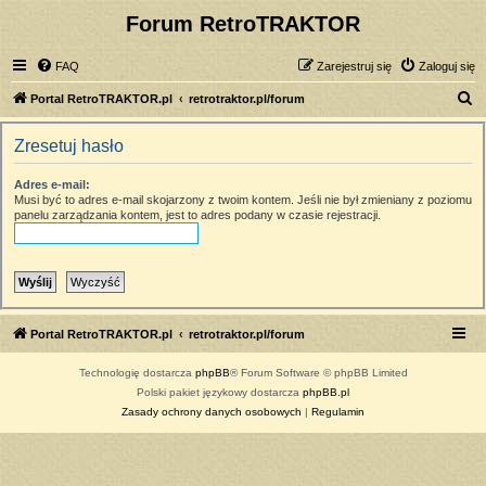
Forum RetroTRAKTOR
FAQ
Zarejestruj się
Zaloguj się
S
Portal RetroTRAKTOR.pl
retrotraktor.pl/forum
z
Zresetuj hasło
u
k
Adres e-mail:
Musi być to adres e-mail skojarzony z twoim kontem. Jeśli nie był zmieniany z poziomu
a
panelu zarządzania kontem, jest to adres podany w czasie rejestracji.
j
Portal RetroTRAKTOR.pl
retrotraktor.pl/forum
Technologię dostarcza
phpBB
® Forum Software © phpBB Limited
Polski pakiet językowy dostarcza
phpBB.pl
Zasady ochrony danych osobowych
|
Regulamin