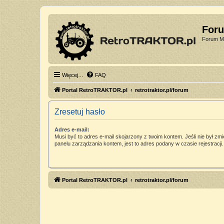
For
Forum Mi
Więcej…
FAQ
Portal RetroTRAKTOR.pl
retrotraktor.pl/forum
Zresetuj hasło
Adres e-mail:
Musi być to adres e-mail skojarzony z twoim kontem. Jeśli nie był zm
panelu zarządzania kontem, jest to adres podany w czasie rejestracji.
Portal RetroTRAKTOR.pl
retrotraktor.pl/forum