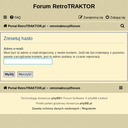
Forum RetroTRAKTOR
FAQ
Zarejestruj się
Zaloguj się
S
Portal RetroTRAKTOR.pl
retrotraktor.pl/forum
z
Zresetuj hasło
u
k
Adres e-mail:
Musi być to adres e-mail skojarzony z twoim kontem. Jeśli nie był zmieniany z poziomu
a
panelu zarządzania kontem, jest to adres podany w czasie rejestracji.
j
Portal RetroTRAKTOR.pl
retrotraktor.pl/forum
Technologię dostarcza
phpBB
® Forum Software © phpBB Limited
Polski pakiet językowy dostarcza
phpBB.pl
Zasady ochrony danych osobowych
|
Regulamin