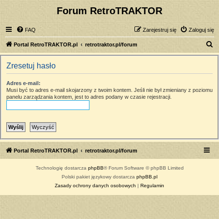
Forum RetroTRAKTOR
FAQ
Zarejestruj się
Zaloguj się
S
Portal RetroTRAKTOR.pl
retrotraktor.pl/forum
z
Zresetuj hasło
u
k
Adres e-mail:
Musi być to adres e-mail skojarzony z twoim kontem. Jeśli nie był zmieniany z poziomu
a
panelu zarządzania kontem, jest to adres podany w czasie rejestracji.
j
Portal RetroTRAKTOR.pl
retrotraktor.pl/forum
Technologię dostarcza
phpBB
® Forum Software © phpBB Limited
Polski pakiet językowy dostarcza
phpBB.pl
Zasady ochrony danych osobowych
|
Regulamin