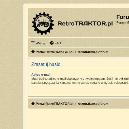
For
Forum Mi
Więcej…
FAQ
Portal RetroTRAKTOR.pl
retrotraktor.pl/forum
Zresetuj hasło
Adres e-mail:
Musi być to adres e-mail skojarzony z twoim kontem. Jeśli nie był zm
panelu zarządzania kontem, jest to adres podany w czasie rejestracji.
Portal RetroTRAKTOR.pl
retrotraktor.pl/forum