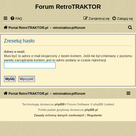
Forum RetroTRAKTOR
FAQ
Zarejestruj się
Zaloguj się
S
Portal RetroTRAKTOR.pl
retrotraktor.pl/forum
z
Zresetuj hasło
u
k
Adres e-mail:
Musi być to adres e-mail skojarzony z twoim kontem. Jeśli nie był zmieniany z poziomu
a
panelu zarządzania kontem, jest to adres podany w czasie rejestracji.
j
Portal RetroTRAKTOR.pl
retrotraktor.pl/forum
Technologię dostarcza
phpBB
® Forum Software © phpBB Limited
Polski pakiet językowy dostarcza
phpBB.pl
Zasady ochrony danych osobowych
|
Regulamin