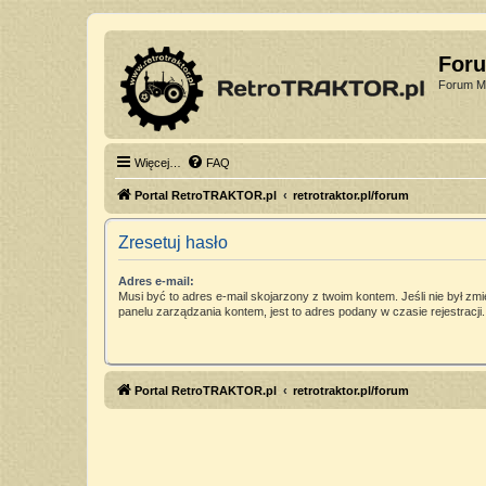
For
Forum Mi
Więcej…
FAQ
Portal RetroTRAKTOR.pl
retrotraktor.pl/forum
Zresetuj hasło
Adres e-mail:
Musi być to adres e-mail skojarzony z twoim kontem. Jeśli nie był zm
panelu zarządzania kontem, jest to adres podany w czasie rejestracji.
Portal RetroTRAKTOR.pl
retrotraktor.pl/forum