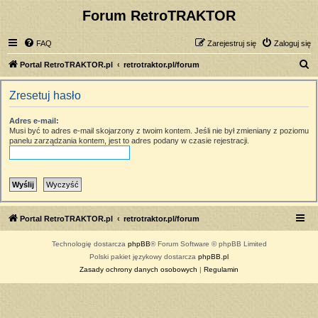
Forum RetroTRAKTOR
FAQ
Zarejestruj się
Zaloguj się
S
Portal RetroTRAKTOR.pl
retrotraktor.pl/forum
z
Zresetuj hasło
u
k
Adres e-mail:
Musi być to adres e-mail skojarzony z twoim kontem. Jeśli nie był zmieniany z poziomu
a
panelu zarządzania kontem, jest to adres podany w czasie rejestracji.
j
Portal RetroTRAKTOR.pl
retrotraktor.pl/forum
Technologię dostarcza
phpBB
® Forum Software © phpBB Limited
Polski pakiet językowy dostarcza
phpBB.pl
Zasady ochrony danych osobowych
|
Regulamin